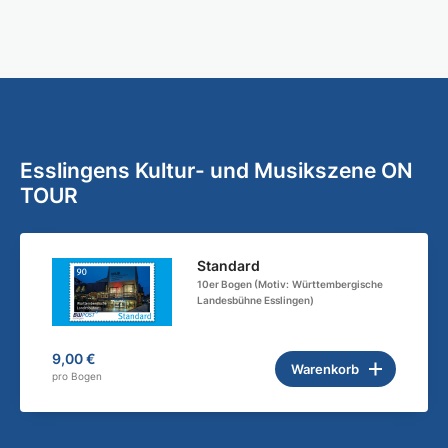
Esslingens Kultur- und Musikszene ON
TOUR
Standard
10er Bogen (Motiv:
Württembergische
Landesbühne Esslingen)
9,00 €
Warenkorb
pro Bogen