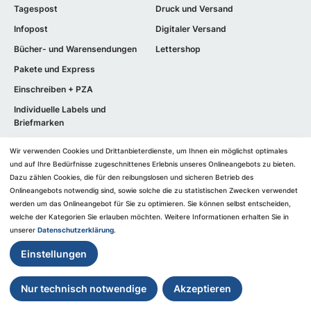
Tagespost
Druck und Versand
Infopost
Digitaler Versand
Bücher- und Warensendungen
Lettershop
Pakete und Express
Einschreiben + PZA
Individuelle Labels und
Briefmarken
Druck und Versand
Wir verwenden Cookies und Drittanbieterdienste, um Ihnen ein möglichst optimales
Prelabel
und auf Ihre Bedürfnisse zugeschnittenes ​Erlebnis unseres Onlineangebots zu bieten.
Dazu zählen Cookies, die für den reibungslosen und sicheren Betrieb des
Digitaler Versand
Onlineangebots notwendig sind, sowie solche die zu statistischen Zwecken verwendet
werden um das Onlineangebot für Sie zu optimieren. Sie können selbst entscheiden,
welche der Kategorien Sie erlauben möchten. Weitere Informationen erhalten Sie in
Services
Jobs
unserer
Datenschutzerklärung
.
Portooptimierung
Zusteller werden
Einstellungen
Nachsendeauftrag
Ausbildung
Lagerauftrag
Karriere bei der BWPOST
Nur technisch notwendige
Akzeptieren
Postfachleerung